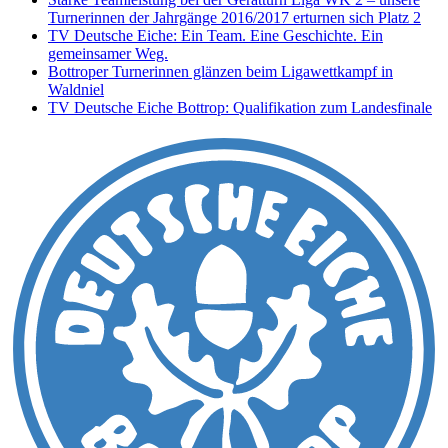
Turnerinnen der Jahrgänge 2016/2017 erturnen sich Platz 2
TV Deutsche Eiche: Ein Team. Eine Geschichte. Ein
gemeinsamer Weg.
Bottroper Turnerinnen glänzen beim Ligawettkampf in
Waldniel
TV Deutsche Eiche Bottrop: Qualifikation zum Landesfinale