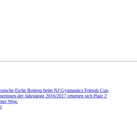
eutsche Eiche Bottrop beim NJ Gymnastics Friends Cup
nerinnen der Jahrgänge 2016/2017 erturnen sich Platz 2
amer Weg.
l