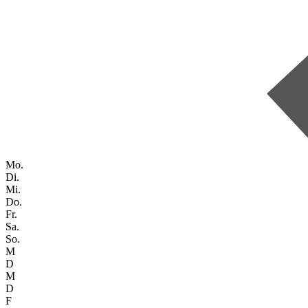
Mo.
Di.
Mi.
Do.
Fr.
Sa.
So.
M
D
M
D
F